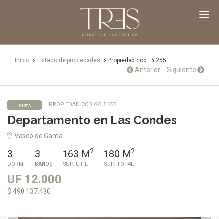
TRES
Propiedades
Inicio
Listado de propiedades
Propiedad cod.: 5.255
Anterior
Siguiente
PROPIEDAD CÓDIGO 5.255
VENTA
Departamento en Las Condes
Vasco de Gama
2
2
3
3
163 M
180 M
DORM.
BAÑOS
SUP. ÚTIL
SUP. TOTAL
UF 12.000
$ 490.137.480