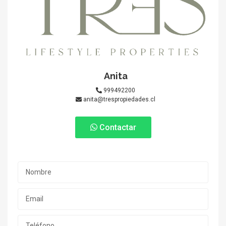
Anita
999492200
anita@trespropiedades.cl
Contactar