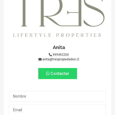
Anita
999492200
anita@trespropiedades.cl
Contactar