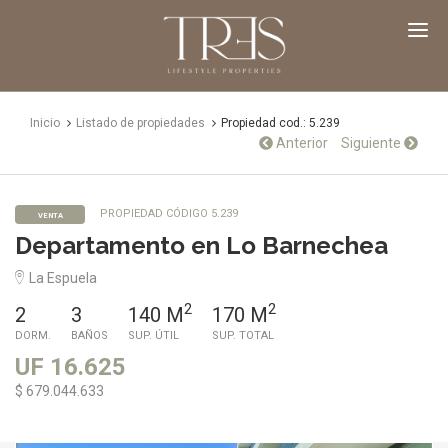
TRES
Propiedades
Inicio
Listado de propiedades
Propiedad cod.: 5.239
Anterior
Siguiente
PROPIEDAD CÓDIGO 5.239
VENTA
Departamento en Lo Barnechea
La Espuela
2
2
2
3
140 M
170 M
DORM.
BAÑOS
SUP. ÚTIL
SUP. TOTAL
UF 16.625
$ 679.044.633